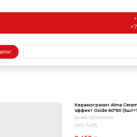
+
+7
алог
Керамогранит Alma Ceram
эффект Oxide 60*60 (5шт=1,
ALMA CERAMICA
SKU:
74215