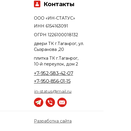
Контакты
ООО «ИН-СТАТУС»
ИНН 6154163091
ОГРН 1226100018132
двери ТК г.Таганрог, ул.
Сызранова ,20
плитка ТК г.Таганрог,
10-й переулок, дом 2
+7-952-583-42-07
+7-950-856-01-15
in-status@mail.ru
Разработка сайта