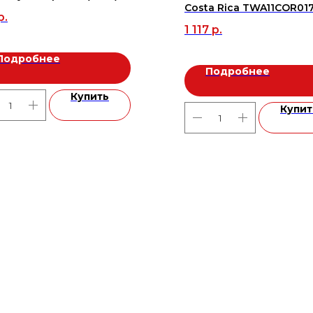
Costa Rica TWA11COR017
р.
(16шт/1,92 м.кв.), м2
1 117
р.
Подробнее
Подробнее
Купить
Купит