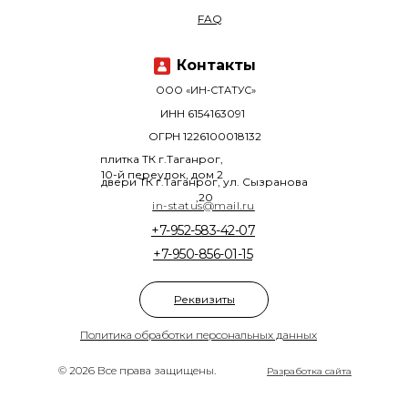
FAQ
Контакты
ООО «ИН-СТАТУС»
ИНН 6154163091
ОГРН 1226100018132
плитка ТК г.Таганрог,
10-й переулок, дом 2
двери ТК г.Таганрог, ул. Сызранова
,20
in-status@mail.ru
+7-952-583-42-07
+7-950-856-01-15
Реквизиты
Политика обработки персональных данных
© 2026 Все права защищены.
Разработка сайта