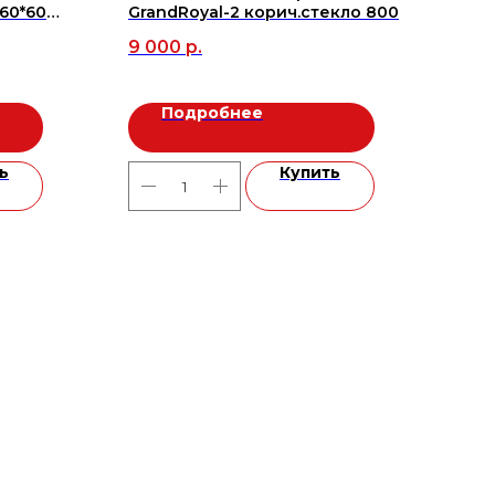
60*60
GrandRoyal-2 корич.стекло 800
BW0
9 000
р.
49
Подробнее
ь
Купить