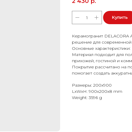
2 430
р.
Купить
Керамогранит DELACORA Ar
решение для современной 
Основные характеристики: ф
Материал подходит для пола
прихожей, гостиной и ком
Покрытие рассчитано на п
помогает создать аккуратн
Размеры: 200x900
LxWxH: 900x200x8 mm
Weight: 3596 g