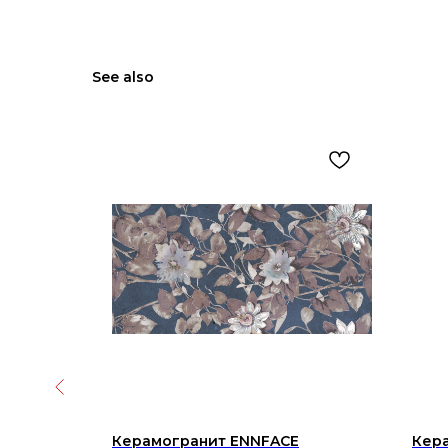
See also
Керамогранит ENNFACE
Кер