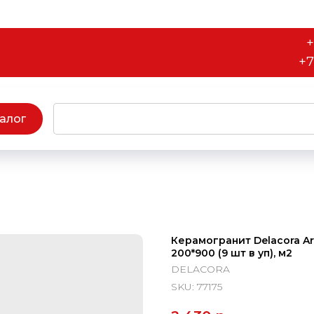
+
+7
алог
Керамогранит Delacora Ar
200*900 (9 шт в уп), м2
DELACORA
SKU:
77175