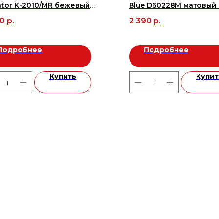
ator K-2010/MR бежевый
Blue D60228M матовый 
60 (2шт/1,44м2), м2
(4шт/1,44м2), м2
30
р.
2 390
р.
Подробнее
Подробнее
Купить
Купит