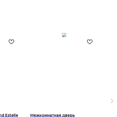
d Estelle
Межкомнатная дверь
Борд