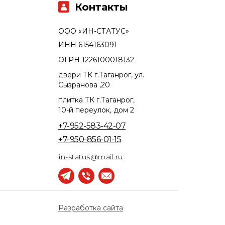
Контакты
ООО «ИН-СТАТУС»
ИНН 6154163091
ОГРН 1226100018132
двери ТК г.Таганрог, ул.
Сызранова ,20
плитка ТК г.Таганрог,
10-й переулок, дом 2
+7-952-583-42-07
+7-950-856-01-15
in-status@mail.ru
Разработка сайта