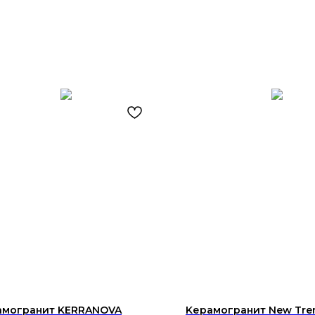
амогранит KERRANOVA
Kерамогранит New Tren