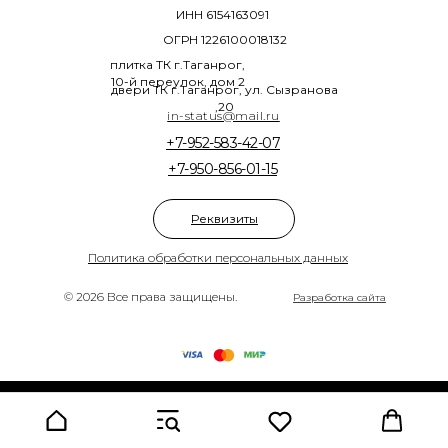
ИНН 6154163091
ОГРН 1226100018132
плитка ТК г.Таганрог,
10-й переулок, дом 2
двери ТК г.Таганрог, ул. Сызранова
,20
in-status@mail.ru
+7-952-583-42-07
+7-950-856-01-15
Реквизиты
Политика обработки персональных данных
© 2026 Все права защищены.
Разработка сайта
Tilda
Made on