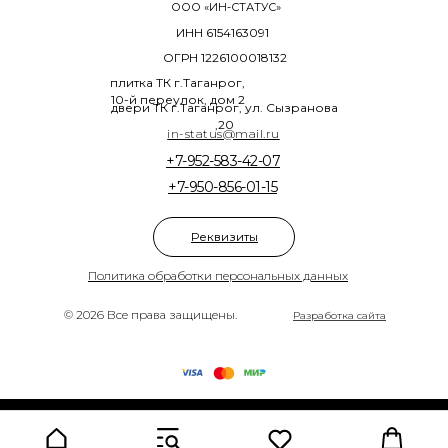
ООО «ИН-СТАТУС»
ИНН 6154163091
ОГРН 1226100018132
плитка ТК г.Таганрог,
10-й переулок, дом 2
двери ТК г.Таганрог, ул. Сызранова
,20
in-status@mail.ru
+7-952-583-42-07
+7-950-856-01-15
Реквизиты
Политика обработки персональных данных
© 2026 Все права защищены.
Разработка сайта
Tilda
Made on