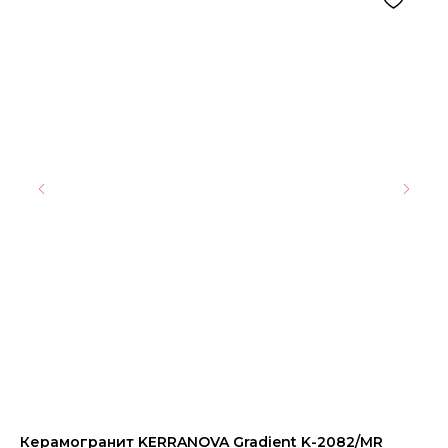
Керамогранит KERRANOVA Gradient K-2082/MR
Пл