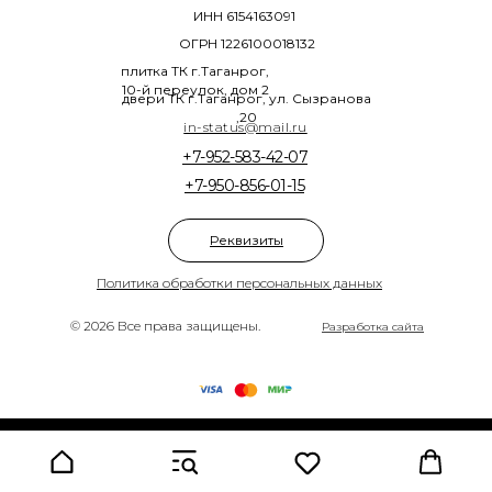
ИНН 6154163091
ОГРН 1226100018132
плитка ТК г.Таганрог,
10-й переулок, дом 2
двери ТК г.Таганрог, ул. Сызранова
,20
in-status@mail.ru
+7-952-583-42-07
+7-950-856-01-15
Реквизиты
Политика обработки персональных данных
© 2026 Все права защищены.
Разработка сайта
Tilda
Made on