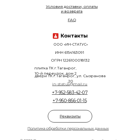
Условия доставки, оплаты
и возврата
FAQ
Контакты
ООО «ИН-СТАТУС»
ИНН 6154163091
ОГРН 1226100018132
плитка ТК г.Таганрог,
10-й переулок, дом 2
двери ТК г.Таганрог, ул. Сызранова
,20
in-status@mail.ru
+7-952-583-42-07
+7-950-856-01-15
Реквизиты
Политика обработки персональных данных