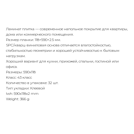
Заказать
Ламинат плитка — современное напольное покрытие для квартиры,
дома или коммерческого помещения.
Размер планки: 118×590×2.5 мм.
SPC/кварц-виниловая основа отличается влагостойкостью,
стабильностью геометрии и хорошей устойчивостью к бытовым
нагрузкам.
Хороший вариант для кухни, прихожей, спальни, гостиной или
офиса.
Размеры: 590x118
Класс: 43 класс
Количество в упаковке: 32 шт.
Тип укладки: Клеевой
lwh: 590x118x2 mm
Weight: 366 g