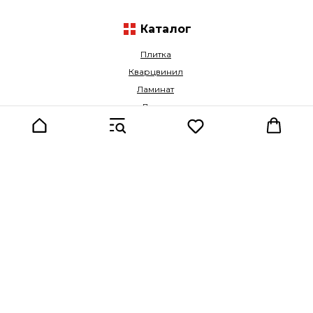
Каталог
Плитка
Кварцвинил
Ламинат
Двери
Для клиента
О нас
Программа лояльности
Портфолио
Условия доставки, оплаты
и возврата
FAQ
Контакты
ООО «ИН-СТАТУС»