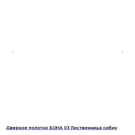
Дверное полотно БОНА 03 Лиственница сибиу
Ке
EN