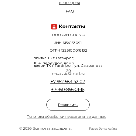
и возврата
FAQ
Контакты
ООО «ИН-СТАТУС»
ИНН 6154163091
ОГРН 1226100018132
плитка ТК г.Таганрог,
10-й переулок, дом 2
двери ТК г.Таганрог, ул. Сызранова
,20
in-status@mail.ru
+7-952-583-42-07
+7-950-856-01-15
Реквизиты
Политика обработки персональных данных
© 2026 Все права защищены.
Разработка сайта