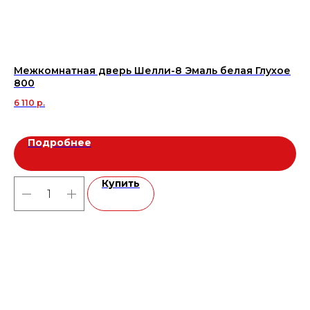
Межкомнатная дверь Шелли-8 Эмаль белая Глухое
Ке
800
EX
6 110
р.
5 
Подробнее
Купить