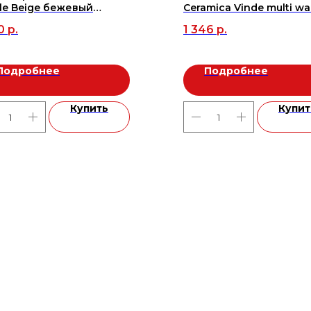
le Beige бежевый
Ceramica Vinde multi wal
ированный 60x120
250х600 (1,2м2/8шт), м2
0
р.
1 346
р.
/1,44м2), м2
Подробнее
Подробнее
Купить
Купит