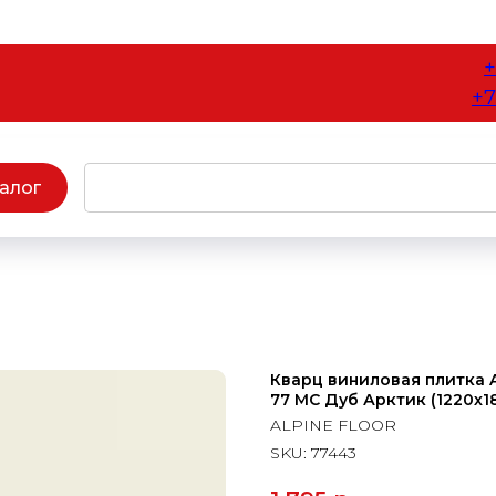
+
+7
алог
Кварц виниловая плитка Al
77 МС Дуб Арктик (1220х183
ALPINE FLOOR
SKU:
77443