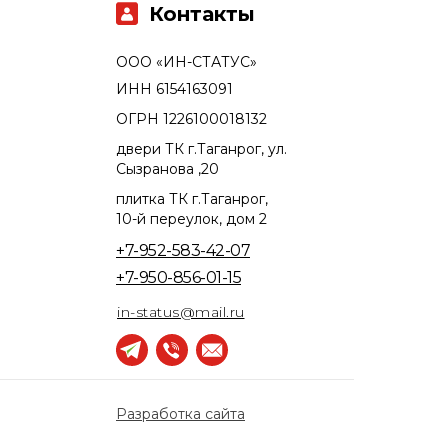
Контакты
ООО «ИН-СТАТУС»
ИНН 6154163091
ОГРН 1226100018132
двери ТК г.Таганрог, ул.
Сызранова ,20
плитка ТК г.Таганрог,
10-й переулок, дом 2
+7-952-583-42-07
+7-950-856-01-15
in-status@mail.ru
Разработка сайта