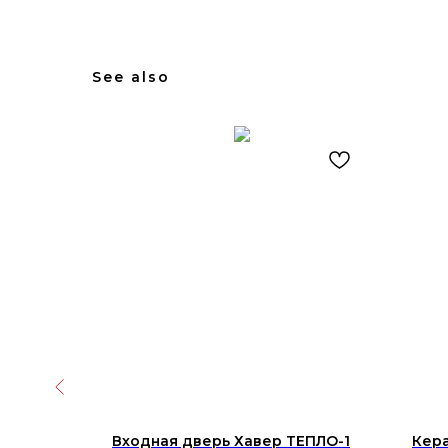
See also
T.K.JK51
Входная дверь Хавер ТЕПЛО-1
Кера