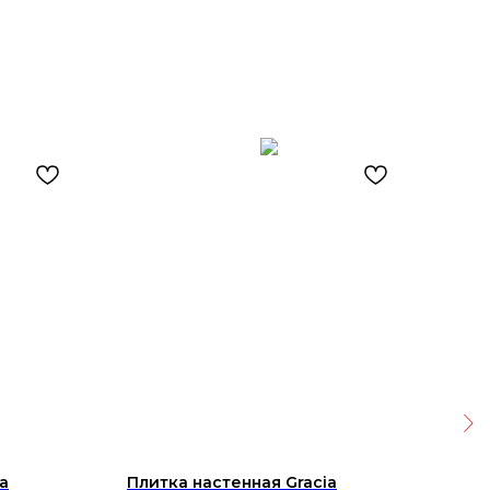
a
Плитка настенная Gracia
Ква