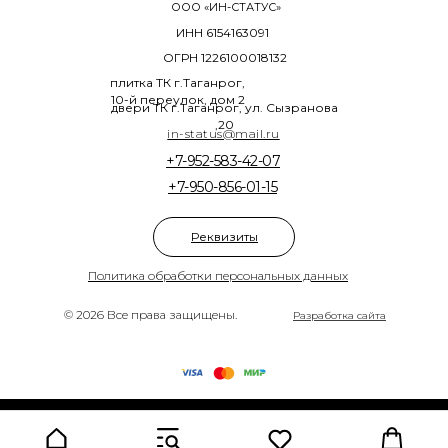
ООО «ИН-СТАТУС»
ИНН 6154163091
ОГРН 1226100018132
плитка ТК г.Таганрог,
10-й переулок, дом 2
двери ТК г.Таганрог, ул. Сызранова
,20
in-status@mail.ru
+7-952-583-42-07
+7-950-856-01-15
Реквизиты
Политика обработки персональных данных
© 2026 Все права защищены.
Разработка сайта
Tilda
Made on