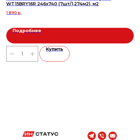
WT15BRY16R 246х740 (7шт/1,274м2), м2
60
1 890
р.
2 
Подробнее
Купить